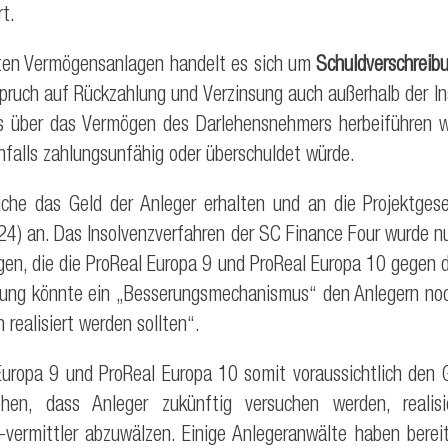
rt.
hrten Vermögensanlagen handelt es sich um
Schuldverschreibu
Anspruch auf Rückzahlung und Verzinsung auch außerhalb der 
ns über das Vermögen des Darlehensnehmers herbeiführen 
falls zahlungsunfähig oder überschuldet würde.
che das Geld der Anleger erhalten und an die Projektgesel
24) an. Das Insolvenzverfahren der SC Finance Four wurde nu
gen, die die ProReal Europa 9 und ProReal Europa 10 gegen 
ung könnte ein „Besserungsmechanismus“ den Anlegern noch 
realisiert werden sollten“.
ropa 9 und ProReal Europa 10 somit voraussichtlich den Groß
ehen, dass Anleger zukünftig versuchen werden, realis
vermittler abzuwälzen. Einige Anlegeranwälte haben berei