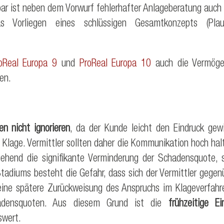
lbar ist neben dem Vorwurf fehlerhafter Anlageberatung auch
Vorliegen eines schlüssigen Gesamtkonzepts (Plausi
oReal Europa 9
und
ProReal Europa 10
auch die Vermög
en.
en nicht ignorieren
, da der Kunde leicht den Eindruck gewi
e Klage. Vermittler sollten daher die Kommunikation hoch ha
ehend die signifikante Verminderung der Schadensquote,
 Stadiums besteht die Gefahr, dass sich der Vermittler geg
eine spätere Zurückweisung des Anspruchs im Klageverfah
hadensquoten. Aus diesem Grund ist die
frühzeitige E
swert.