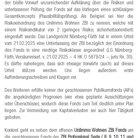
der bloße Vorwurf unzureichender Aufklärung über die Risiken und
unterlassener Prüfung der Fonds auf das Vorliegen eines schlüssigen
Gesamtkonzepts (Plausibilitätsprüfung). Als Beispiel sei hier die
Risikoeinordnung des UniImmo: Wohnen ZBI zu nennen, welche mit
einem Risikoindikator von 2 (geringes Risiko; sicherheitsorientiert)
eingestuft wurde. Das Landgericht Nürnberg-Fürth hat in einem Urteil
vom 21.02.2025 eine Unterlassung der ZBI bezüglich der Einordnung
des Fonds in eine niedrige Risikoklasse angeordnet (LG Nürnberg-
Fürth, Versäumnisurt. v. 21.02.2025 – 4 HK O 5879/24 –, juris Rn. 30).
Es dürfte naheliegen, dass sich etwaige Vorwürfe (auch) auf dieses
Urteil stützen werden. Uns liegen außerdem erste
Aufforderungsschreiben und Klagen vor.
Des Weiteren erfülle keiner der geschlossenen Publikumsfonds (AIFs)
die angekündigten Prognosen (wie etwa geplante Ausschüttungen
oder Überschüsse), wodurch diese Fonds zum Teil deutlich unter Plan
liegen. Zur Vermeidung von Kapitalverlusten sei auch hier Tätigkeit
geboten.
Konkret geht es neben dem offenen
UniImmo: Wohnen ZBI Fonds
um
die geschlossenen Fonds der
ZBI Professional Serie ( 8, 9, 10, 11 und