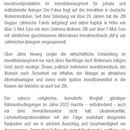
Investmentprodukten im Immobiliensegment für private und
institutionelle Anleger. Der Fokus liegt auf der Investition in deutsche
Wohnimmobilien. Seit ihrer Gründung vor über 20 Jahren hat die ZBI
Gruppe zahlreiche Fonds aufgelegt und dabei Kapital in Höhe von
über 5 Mrd. Euro mit dem UniImmo: Wohnen ZBI und über 1 Mrd. Euro
mit sämtlichen geschlossenen Alternativen Investmentfonds (AIFs) von
zahlreichen Anlegern eingesammelt.
Über Jahre hinweg zeigte die wirtschaftliche Entwicklung im
Investitionssegment nur nach oben. Nachfrage nach Wohnraum, billiges
Geld durch niedrige Zinsen, politisch motivierter Investitionsdruck, der
Wunsch nach Sicherheit vor Inflation, der Mangel an attraktiven
Alternativanlagen und vieles mehr spülten Investitionsmittel in die
Kassen der Anbieter, so auch bei ZBI.
Der nahezu zeitgleiche, kumulierte Wegfall günstiger
Rahmenbedingungen im Jahre 2022 machte – selbstredend – auch
vor dem Immobiliensektor nicht halt. Ukrainekonflikt,
Lieferkettenproblematiken mit der Folge exorbitant steigender
Baukosten und ein in solchem Ausschlag und Geschwindigkeit nie